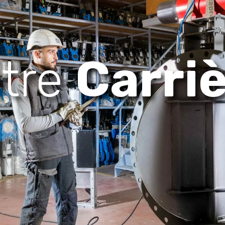
tre
Carri