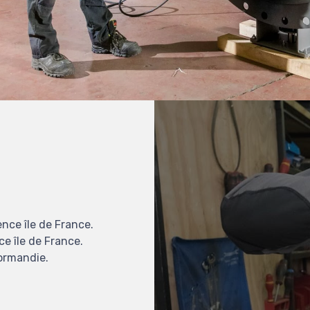
nce île de France.
e île de France.
ormandie.