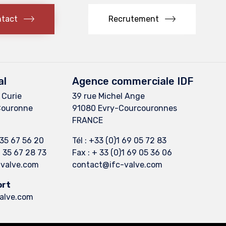
tact
Recrutement
al
Agence commerciale IDF
 Curie
39 rue Michel Ange
Couronne
91080 Evry-Courcouronnes
FRANCE
2 35 67 56 20
Tél : +33 (0)1 69 05 72 83
2 35 67 28 73
Fax : + 33 (0)1 69 05 36 06
-valve.com
contact@ifc-valve.com
ort
alve.com