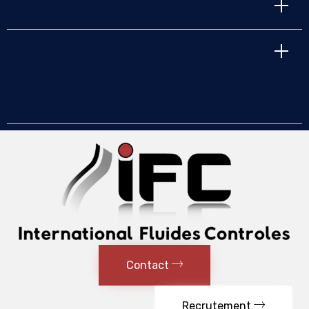
Vanne papillon type V.P.E.R
Gamme de vannes à double
excentration et clapet PVC et
Polypropylène (utilisation sur air ou
gaz corrosif)
Contact
Recrutement