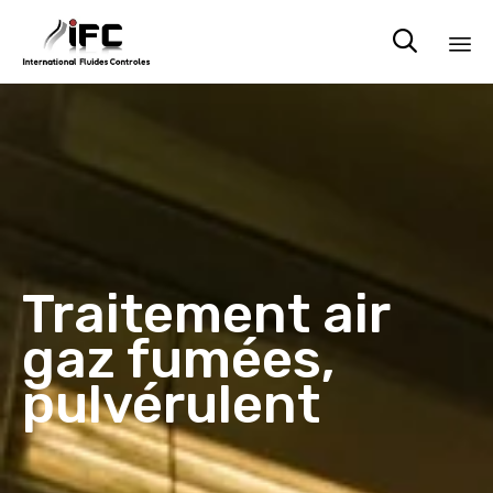

Sk
to
co
Traitement air
gaz fumées,
pulvérulent