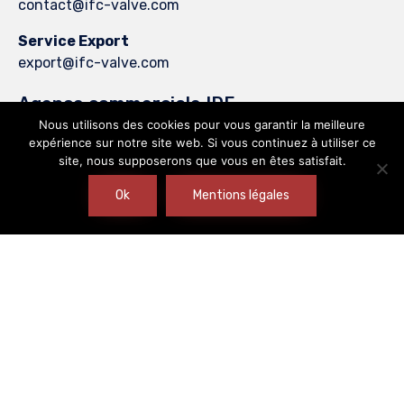
contact@ifc-valve.com
Service Export
export@ifc-valve.com
Agence commerciale IDF
Nous utilisons des cookies pour vous garantir la meilleure
39 rue Michel Ange
expérience sur notre site web. Si vous continuez à utiliser ce
91080 Evry-Courcouronnes
site, nous supposerons que vous en êtes satisfait.
FRANCE
Ok
Mentions légales
Tél : +33 (0)1 69 05 72 83
Fax : + 33 (0)1 69 05 36 06
contact@ifc-valve.com
© 2026
International Fluides Controles
∙
Tous droits réservés
∙
Plan du site
Mentions légales
∙
Agence Evvi