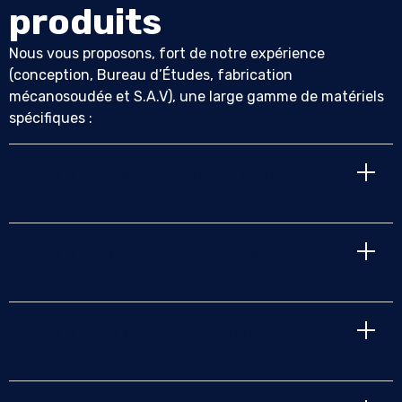
produits
Nous vous proposons, fort de notre expérience
(conception, Bureau d’Études, fabrication
mécanosoudée et S.A.V), une large gamme de matériels
spécifiques :
Registre papillon mono et multi-
ventelles
Registre guillotine circulaire type «
5310 »
Registre à guillotine carrée type «
5320 »